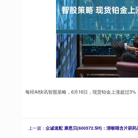
每经AI快讯智股策略，6月16日，现货铂金上涨超过3%，至
上一篇：
众诚速配 康恩贝(600572.SH)：清喉咽含片获