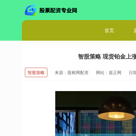
首页
智股策略 现货铂金上涨超
智股策略
来源：股粮网配资
网站：嘉正网
日期：