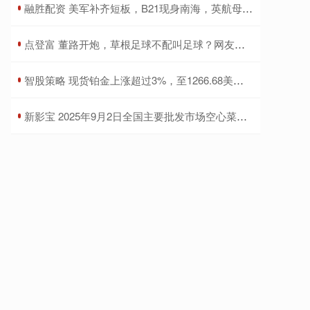
​融胜配资 美军补齐短板，B21现身南海，英航母直逼亚太，中方反包围来了!_美国_联合军事演习_中国
​点登富 董路开炮，草根足球不配叫足球？网友怒了！_苏超_五大联赛_球迷
​智股策略 现货铂金上涨超过3%，至1266.68美元/盎司
​新影宝 2025年9月2日全国主要批发市场空心菜价格行情